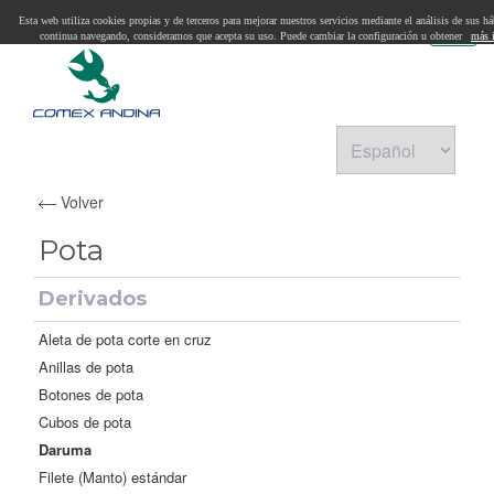
Esta web utiliza cookies propias y de terceros para mejorar nuestros servicios mediante el análisis de sus h
Toggl
continua navegando, consideramos que acepta su uso. Puede cambiar la configuración u obtener
más 
navig
Volver
Pota
Derivados
Aleta de pota corte en cruz
Anillas de pota
Botones de pota
Cubos de pota
Daruma
Filete (Manto) estándar